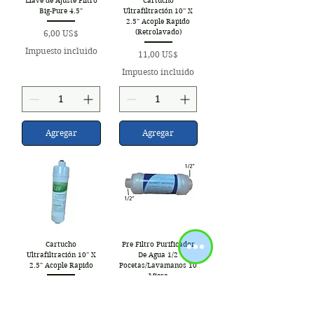
Llave de Ajuste Filtro
Cartucho
Big-Pure 4.5"
Ultrafiltración 10'' X
2.5" Acople Rapido
Precio
(Retrolavado)
6,00 US$
Impuesto incluido
Precio
11,00 US$
Impuesto incluido
Agregar
Agregar
Cartucho
Pre Filtro Purificador
Ultrafiltración 10'' X
De Agua 1/2
2.5" Acople Rapido
Pocetas/Lavamanos 10
Micra
Precio
11,00 US$
Precio
6,00 US$
Impuesto incluido