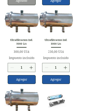
Agotado
Agregar
Ultrafiltracion Ind.
Ultrafiltracion Ind.
5000 Lts
3000 Lts
Precio
Precio
300,00 US$
230,00 US$
Impuesto incluido
Impuesto incluido
Agregar
Agregar