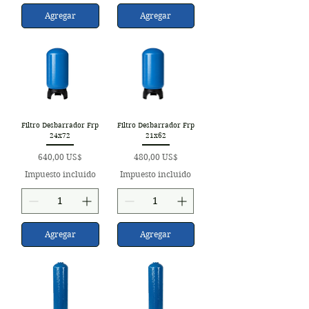
Agregar
Agregar
Filtro Desbarrador Frp
Filtro Desbarrador Frp
24x72
21x62
Precio
Precio
640,00 US$
480,00 US$
Impuesto incluido
Impuesto incluido
Agregar
Agregar