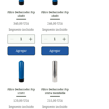
Filtro Desbarrador Frp
Filtro Desbarrador Frp
18x65
16x65
Precio
Precio
340,00 US$
246,00 US$
Impuesto incluido
Impuesto incluido
Agregar
Agregar
Filtro Desbarrador Frp
Filtro Desbarrador Frp
12x52
10x54 Inoxidable
Precio
Precio
120,00 US$
215,00 US$
Impuesto incluido
Impuesto incluido