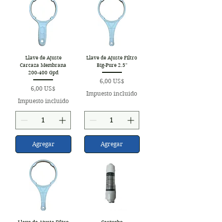
Llave de Ajuste
Llave de Ajuste Filtro
Carcaza Membrana
Big-Pure 2.5"
200-400 Gpd
Precio
6,00 US$
Precio
6,00 US$
Impuesto incluido
Impuesto incluido
Agregar
Agregar