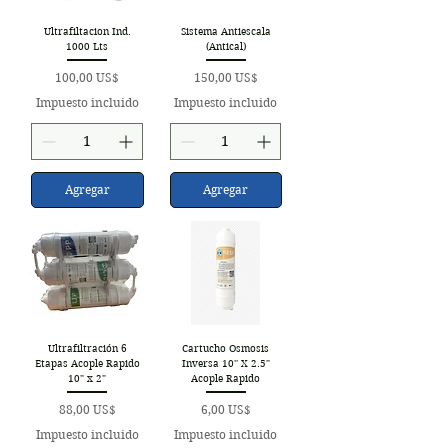
Ultrafiltacion Ind.
Sistema Antiescala
1000 Lts
(Antical)
Precio
Precio
100,00 US$
150,00 US$
Impuesto incluido
Impuesto incluido
Agregar
Agregar
Ultrafiltración 6
Cartucho Osmosis
Etapas Acople Rapido
Inversa 10'' X 2.5"
10" x 2"
Acople Rapido
Precio
Precio
88,00 US$
6,00 US$
Impuesto incluido
Impuesto incluido