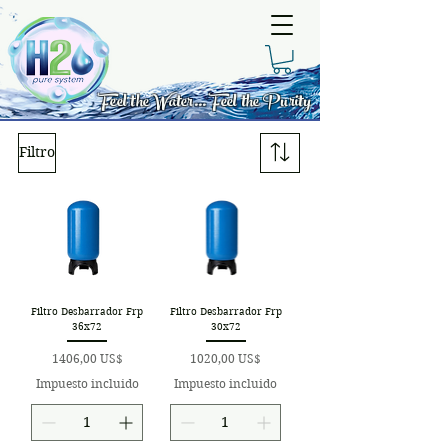
Feel the Water... Feel the Purity
Filtro
Filtro Desbarrador Frp
Filtro Desbarrador Frp
36x72
30x72
Precio
Precio
1406,00 US$
1020,00 US$
Impuesto incluido
Impuesto incluido