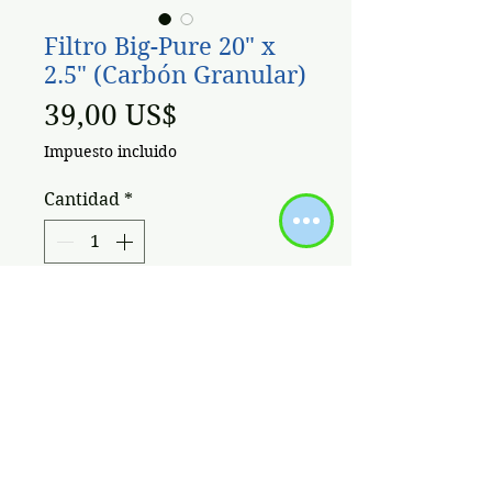
Filtro Big-Pure 20" x
2.5" (Carbón Granular)
Precio
39,00 US$
Impuesto incluido
Cantidad
*
Agregar al carrito
BIG-PURE
20" x 2.5" CONECCION
DE METAL 1¨
*
FILTRO
1 CARBÓN GRANULAR ACTIVO