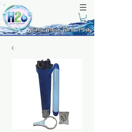
Feel the Water... Feel the Purity