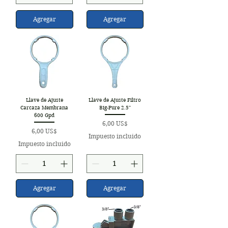
Agregar
Agregar
Llave de Ajuste
Llave de Ajuste Filtro
Carcaza Membrana
Big-Pure 2.5"
600 Gpd
Precio
6,00 US$
Precio
6,00 US$
Impuesto incluido
Impuesto incluido
Agregar
Agregar