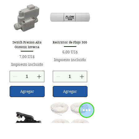
Switch Presion Alta
Restrictor de Flujo 300
Osmosis Inversa
Precio
6,00 US$
Precio
7,00 US$
Impuesto incluido
Impuesto incluido
Agregar
Agregar