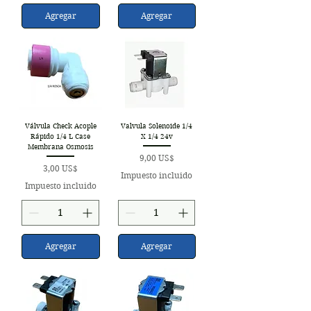
Agregar
Agregar
Válvula Check Acople
Valvula Solenoide 1/4
Rápido 1/4 L Case
X 1/4 24v
Membrana Osmosis
Precio
9,00 US$
Precio
3,00 US$
Impuesto incluido
Impuesto incluido
Agregar
Agregar