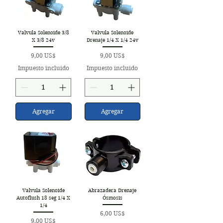
Valvula Solenoide 3/8
Valvula Solenoide
X 3/8 24v
Drenaje 1/4 X 1/4 24v
Precio
Precio
9,00 US$
9,00 US$
Impuesto incluido
Impuesto incluido
Agregar
Agregar
Valvula Solenoide
Abrazadera Drenaje
Autoflush 18 seg 1/4 X
Ósmosis
1/4
Precio
6,00 US$
Precio
9,00 US$