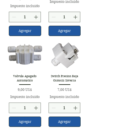
Impuesto incluido
Impuesto incluido
Agregar
Agregar
Valvula Apagado
Switch Presion Baja
Automatico
Osmosis Inversa
Precio
Precio
9,00 US$
7,00 US$
Impuesto incluido
Impuesto incluido
Agregar
Agregar