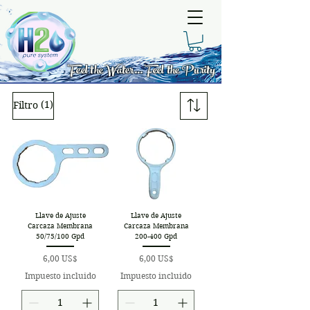
Feel the Water... Feel the Purity
(1)
Filtro
Llave de Ajuste
Llave de Ajuste
Carcaza Membrana
Carcaza Membrana
50/75/100 Gpd
200-400 Gpd
Precio
Precio
6,00 US$
6,00 US$
Impuesto incluido
Impuesto incluido