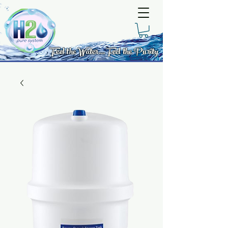
Feel the Water... Feel the Purity