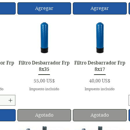
Agregar
Agregar
a
Vista rápida
Vista rápida
dor Frp
Filtro Desbarrador Frp
Filtro Desbarrador Frp
8x35
8x17
Precio
Precio
55,00 US$
40,00 US$
ido
Impuesto incluido
Impuesto incluido
Agotado
Agotado