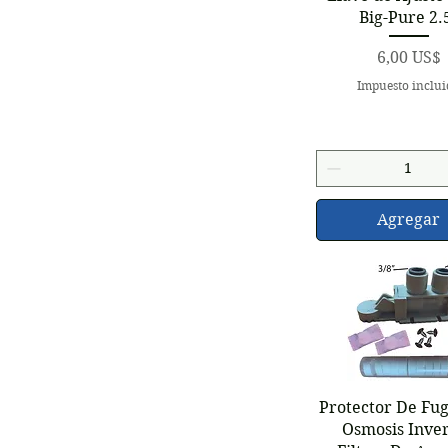
Big-Pure 2.
Precio
6,00 US$
Impuesto inclu
Agregar
Vista rápid
Protector De Fu
Osmosis Inver