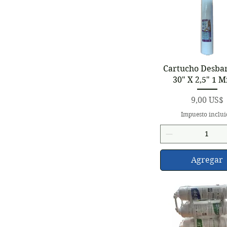
Vista rápid
Cartucho Desba
30" X 2,5" 1 M
Precio
9,00 US$
Impuesto inclu
Agregar