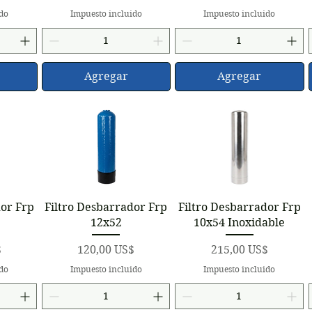
ido
Impuesto incluido
Impuesto incluido
Agregar
Agregar
a
Vista rápida
Vista rápida
dor Frp
Filtro Desbarrador Frp
Filtro Desbarrador Frp
12x52
10x54 Inoxidable
Precio
Precio
$
120,00 US$
215,00 US$
ido
Impuesto incluido
Impuesto incluido