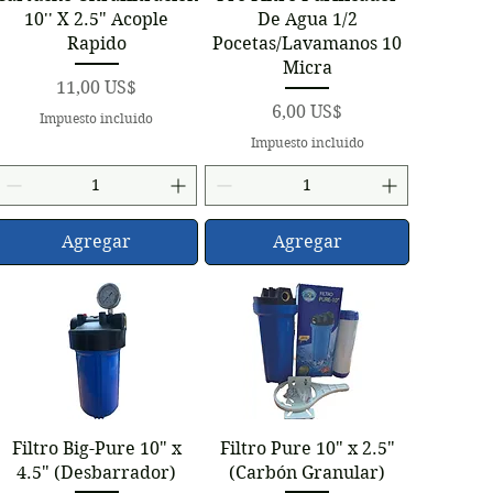
10'' X 2.5" Acople
De Agua 1/2
Rapido
Pocetas/Lavamanos 10
Micra
Precio
11,00 US$
Precio
6,00 US$
Impuesto incluido
Impuesto incluido
Agregar
Agregar
Vista rápida
Vista rápida
Filtro Big-Pure 10" x
Filtro Pure 10" x 2.5"
4.5" (Desbarrador)
(Carbón Granular)