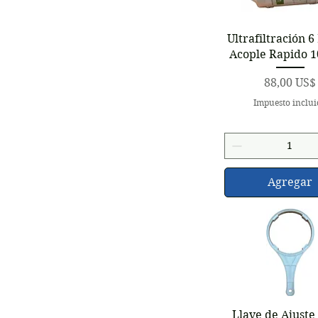
Vista rápid
Ultrafiltración 6
Acople Rapido 10
Precio
88,00 US$
Impuesto inclu
Agregar
Vista rápid
Llave de Ajuste 