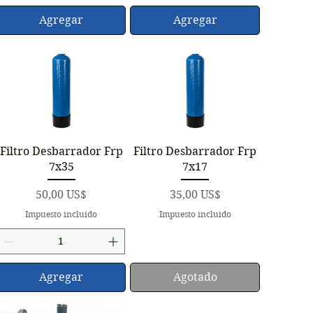
Agregar
Agregar
Vista rápida
Vista rápida
Filtro Desbarrador Frp
Filtro Desbarrador Frp
7x35
7x17
Precio
Precio
50,00 US$
35,00 US$
Impuesto incluido
Impuesto incluido
Agregar
Agotado