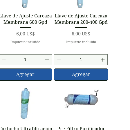
Vista rápida
Vista rápida
Llave de Ajuste Carcaza
Llave de Ajuste Carcaza
Membrana 600 Gpd
Membrana 200-400 Gpd
Precio
Precio
6,00 US$
6,00 US$
Impuesto incluido
Impuesto incluido
Agregar
Agregar
Vista rápida
Vista rápida
Cartucho Ultrafiltración
Pre Filtro Purificador