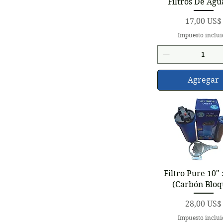
Filtros De Agu
Precio
17,00 US$
Impuesto inclu
Agregar
Vista rápid
Filtro Pure 10" 
(Carbón Bloq
Precio
28,00 US$
Impuesto inclu