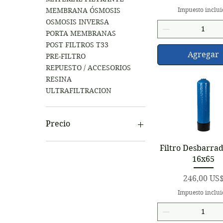
MEMBRANA ÓSMOSIS
Impuesto inclu
OSMOSIS INVERSA
PORTA MEMBRANAS
POST FILTROS T33
Agregar
PRE-FILTRO
REPUESTO / ACCESORIOS
RESINA
ULTRAFILTRACION
Precio
Vista rápid
Filtro Desbarra
1 US$
1406 US$
16x65
Precio
246,00 US
Impuesto inclu