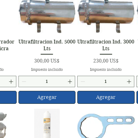
a
Vista rápida
Vista rápida
rrador
Ultrafiltracion Ind. 5000
Ultrafiltracion Ind. 3000
icra
Lts
Lts
Precio
Precio
300,00 US$
230,00 US$
ido
Impuesto incluido
Impuesto incluido
Agregar
Agregar