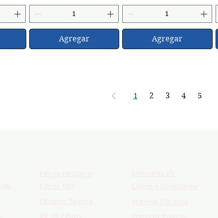
Agregar
Agregar
1
2
3
4
5
PRODUCTOS
PRODUCTOS
Lamparas UV
Filtros H2Opure
pido
Filtros FRP
Llaves y Conectores
Flotante Tanque
Material Filtrante
or
Kit de Filtros
Osmosis Inversa