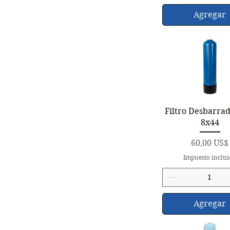
Agregar
Vista rápid
Filtro Desbarra
8x44
Precio
60,00 US$
Impuesto inclu
Agregar