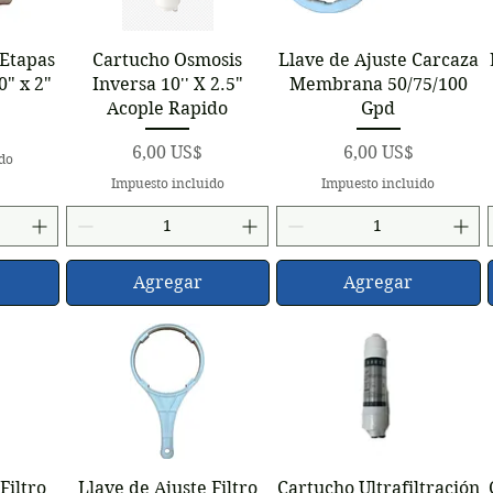
a
Vista rápida
Vista rápida
 Etapas
Cartucho Osmosis
Llave de Ajuste Carcaza
" x 2"
Inversa 10'' X 2.5"
Membrana 50/75/100
Acople Rapido
Gpd
Precio
Precio
6,00 US$
6,00 US$
ido
Impuesto incluido
Impuesto incluido
Agregar
Agregar
a
Vista rápida
Vista rápida
Filtro
Llave de Ajuste Filtro
Cartucho Ultrafiltración