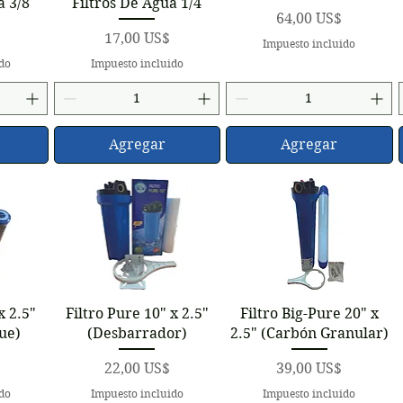
a 3/8
Filtros De Agua 1/4
Precio
64,00 US$
Precio
17,00 US$
Impuesto incluido
ido
Impuesto incluido
Agregar
Agregar
a
Vista rápida
Vista rápida
x 2.5"
Filtro Pure 10" x 2.5"
Filtro Big-Pure 20" x
ue)
(Desbarrador)
2.5" (Carbón Granular)
Precio
Precio
22,00 US$
39,00 US$
ido
Impuesto incluido
Impuesto incluido