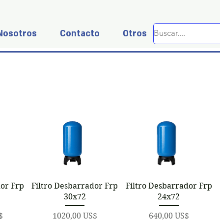
Nosotros
Contacto
Otros
a
Vista rápida
Vista rápida
dor Frp
Filtro Desbarrador Frp
Filtro Desbarrador Frp
30x72
24x72
Precio
Precio
$
1020,00 US$
640,00 US$