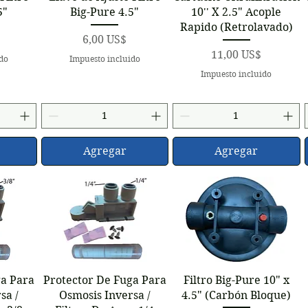
5"
Big-Pure 4.5"
10'' X 2.5" Acople
Rapido (Retrolavado)
Precio
6,00 US$
Precio
11,00 US$
ido
Impuesto incluido
Impuesto incluido
Agregar
Agregar
a
Vista rápida
Vista rápida
ga Para
Protector De Fuga Para
Filtro Big-Pure 10" x
sa /
Osmosis Inversa /
4.5" (Carbón Bloque)