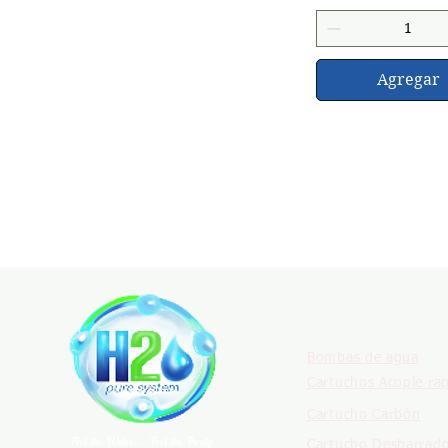
Agregar
PRODUCTOS
Bombas de agua
Cartuchos Acople ra
Cartucho Carbón
Cartucho Desbarrad