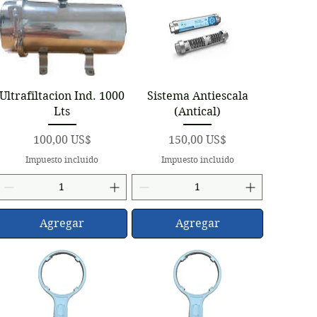
Vista rápida
Vista rápida
Ultrafiltacion Ind. 1000
Sistema Antiescala
Lts
(Antical)
Precio
Precio
100,00 US$
150,00 US$
Impuesto incluido
Impuesto incluido
Agregar
Agregar