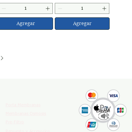
Agregar
Agregar
PRODUCTOS
Porta Membranas
Membranas Osmosis
Pre-Filtro
Repuesto y Accesorios