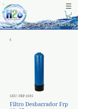
Feel the Water... Feel the Purity
SKU: FRP-1035
Filtro Desbarrador Frp