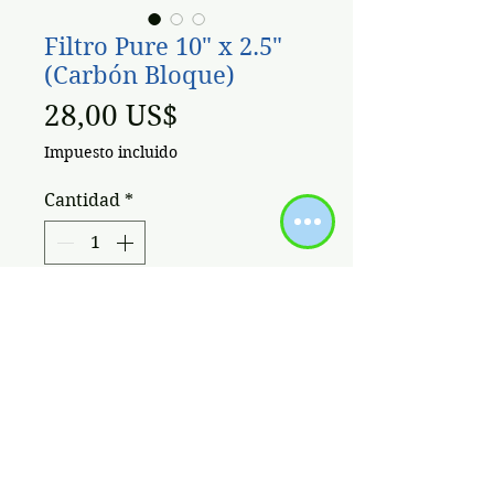
Filtro Pure 10" x 2.5"
(Carbón Bloque)
Precio
28,00 US$
Impuesto incluido
Cantidad
*
Agregar al carrito
BIG-PURE
10" x 2.5" CONECCION
DE METAL 1/2¨
*
FILTRO
1 CARTUCHO CARBÓN BLOQUE