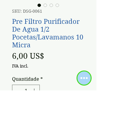
SKU: DSG-0061
Pre Filtro Purificador
De Agua 1/2
Pocetas/Lavamanos 10
Micra
Preço
6,00 US$
IVA incl.
Quantidade
*
Adicionar ao carrinho
Purificador de agua H2OPURE
(sanitarios,lavamanos,duchas)