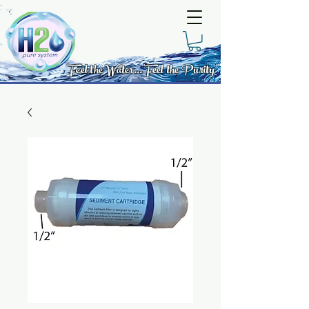
Feel the Water... Feel the Purity