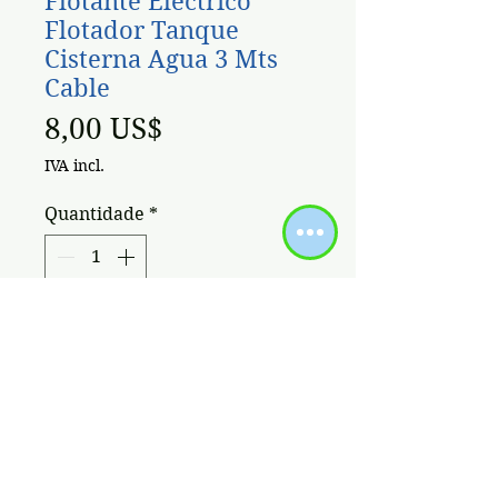
Flotante Electrico
Flotador Tanque
Cisterna Agua 3 Mts
Cable
Preço
8,00 US$
IVA incl.
Quantidade
*
Adicionar ao carrinho
Te presentamos el Flotante
Electrico Flotador Tanque
Cisterna Agua 3 Mts Cable, la
solución perfecta para
automatizar el funcionamiento