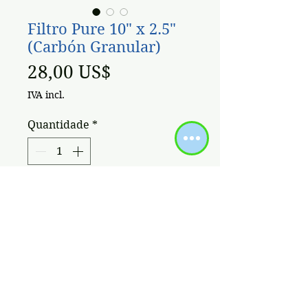
Filtro Pure 10" x 2.5"
(Carbón Granular)
Preço
28,00 US$
IVA incl.
Quantidade
*
Adicionar ao carrinho
BIG-PURE
10" x 2.5" CONECCION
DE METAL 1/2¨
*
FILTRO
1 CARTUCHO CARBÓN