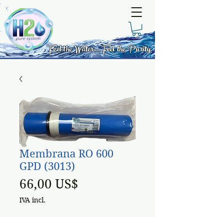
Feel the Water... Feel the Purity
Membrana RO 600
GPD (3013)
Preço
66,00 US$
IVA incl.