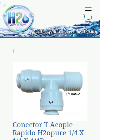
Feel the Water... Feel the Purity
Conector T Acople
Rapido H2opure 1/4 X