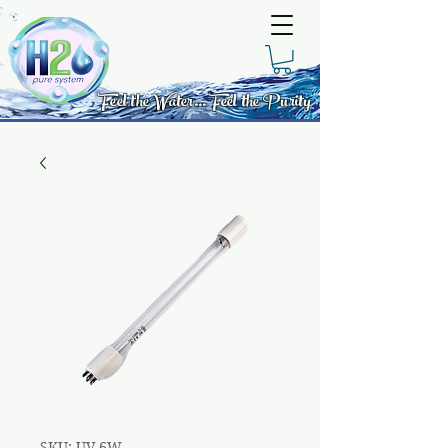
Feel the Water... Feel the Purity
SKU: UV-6W