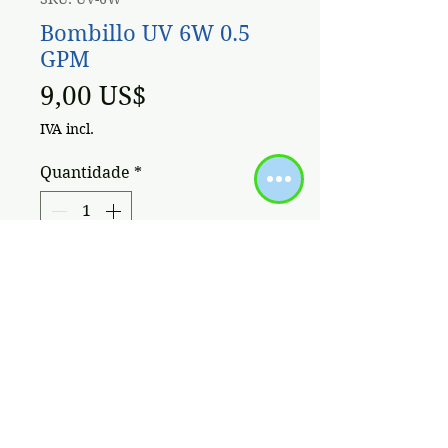
Bombillo UV 6W 0.5
GPM
Preço
9,00 US$
IVA incl.
Quantidade
*
Adicionar ao carrinho
Bombillo germicida para lampara
UV 6w 0.5 GPM
Políticas / Términos de Uso