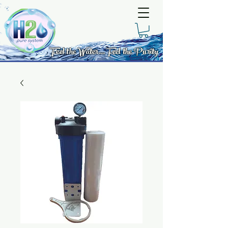
Feel the Water... Feel the Purity