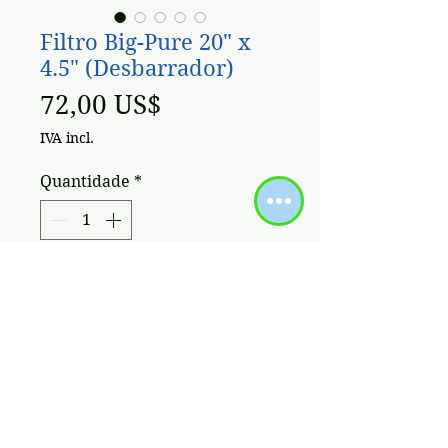
Filtro Big-Pure 20" x
4.5" (Desbarrador)
Preço
72,00 US$
IVA incl.
Quantidade
*
Adicionar ao carrinho
BIG-PURE
20" x 4.5" CONECCION
DE METAL 1¨
1 MEDIDOR DE PRESION, DOBLE
O-RING