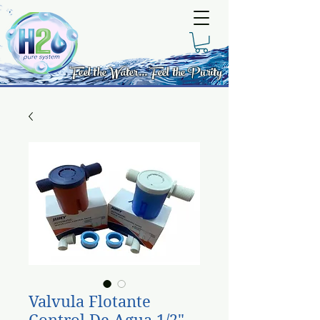
Feel the Water... Feel the Purity
Valvula Flotante
Control De Agua 1/2"