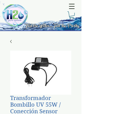
Feel the Water... Feel the Purity
Transformador
Bombillo UV 55W /
Conección Sensor