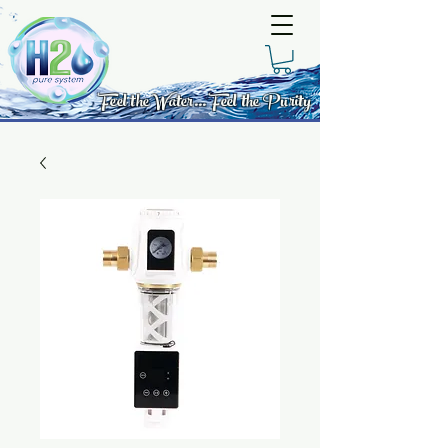
Feel the Water... Feel the Purity