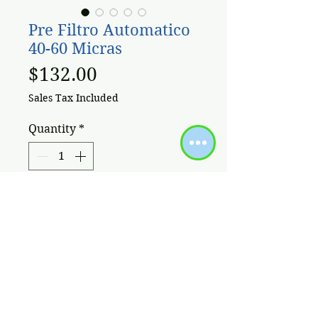
Pre Filtro Automatico
40-60 Micras
Price
$132.00
Sales Tax Included
Quantity
*
Add to Cart
Parámetro técnico:
Material de los accesorios
principales: latón estándar, acero
inoxidable de calidad