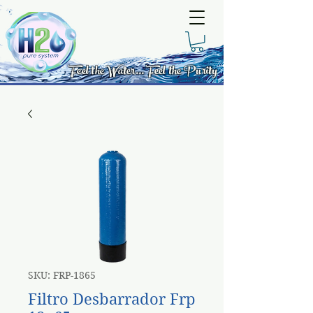
Feel the Water... Feel the Purity
SKU: FRP-1865
Filtro Desbarrador Frp