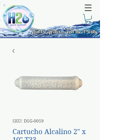
Feel the Water... Feel the Purity
SKU: DSG-0059
Cartucho Alcalino 2" x
10" T33