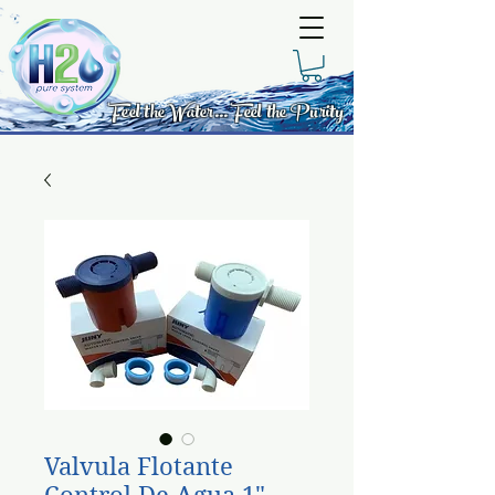
Feel the Water... Feel the Purity
Valvula Flotante
Control De Agua 1"