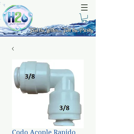
Feel the Water... Feel the Purity
Codo Acople Rapido