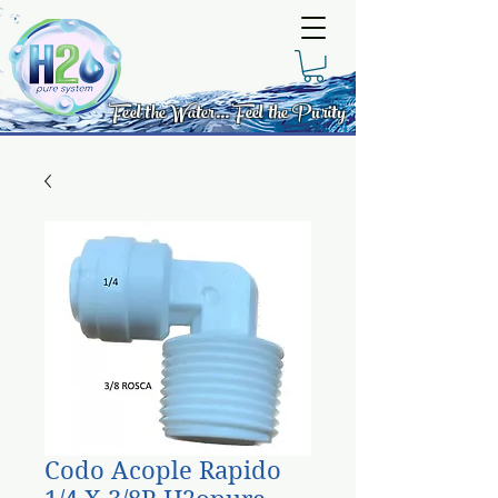
Feel the Water... Feel the Purity
Codo Acople Rapido