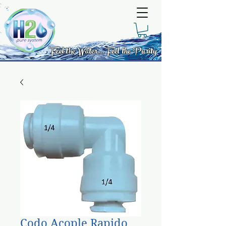
Feel the Water... Feel the Purity
Codo Acople Rapido