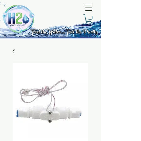
Feel the Water... Feel the Purity