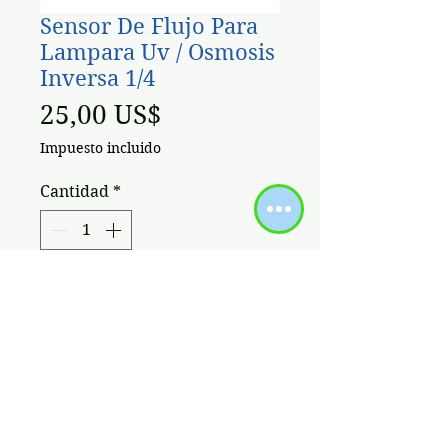
Sensor De Flujo Para
Lampara Uv / Osmosis
Inversa 1/4
Precio
25,00 US$
Impuesto incluido
Cantidad
*
Agregar al carrito
El sensor de flujo para lámpara
UV/Osmosis inversa de 1/4" es la
solución perfecta para controlar
el funcionamiento de tu lámpara
UV u osmosis inversa de manera