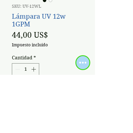
SKU: UV-12WL
Lámpara UV 12w
1GPM
Precio
44,00 US$
Impuesto incluido
Cantidad
*
Agregar al carrito
FICHA TECNICA
Funcionamiento de la
Esterilización con la Lampara
UV: Los microorganismos