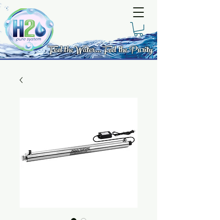
Feel the Water... Feel the Purity