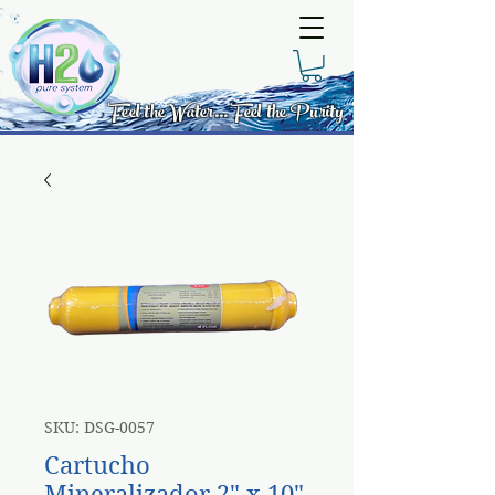
Feel the Water... Feel the Purity
SKU: DSG-0057
Cartucho
Mineralizador 2" x 10"