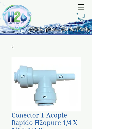
Feel the Water... Feel the Purity
Conector T Acople
Rapido H2opure 1/4 X