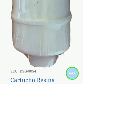
SKU: DSG-0054
Cartucho Resina
Cationica 10'' X 2.5"
Acople Rapido
Precio
6,00 US$
Impuesto incluido