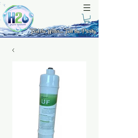
Feel the Water... Feel the Purity