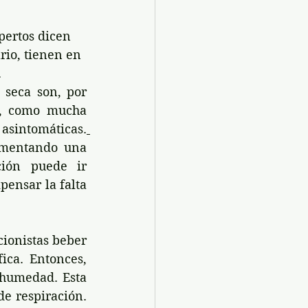
pertos dicen 
ario, tienen en 
.
seca son, por 
”, como mucha 
 asintomáticas.
imentando una 
ión puede ir 
ensar la falta 
ionistas beber 
ca. Entonces, 
humedad. Esta 
e respiración. 