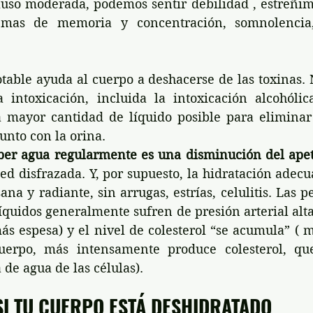
luso moderada, podemos sentir debilidad , estreñimi
mas de memoria y concentración, somnolencia, i
table ayuda al cuerpo a deshacerse de las toxinas. 
intoxicación, incluida la intoxicación alcohólica
 mayor cantidad de líquido posible para eliminar l
junto con la orina.
ber agua regularmente es una disminución del apet
ed disfrazada. Y, por supuesto, la hidratación adecu
sana y radiante, sin arrugas, estrías, celulitis. Las 
íquidos generalmente sufren de presión arterial alta,
ás espesa) y el nivel de colesterol “se acumula” ( 
erpo, más intensamente produce colesterol, que
 de agua de las células).
I TU CUERPO ESTÁ DESHIDRATADO