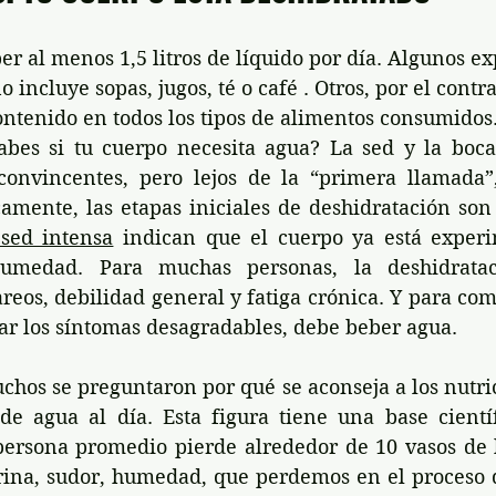
r al menos 1,5 litros de líquido por día. Algunos ex
 incluye sopas, jugos, té o café . Otros, por el contr
ontenido en todos los tipos de alimentos consumidos
bes si tu cuerpo necesita agua? La sed y la boca 
 convincentes, pero lejos de la “primera llamada
camente, las etapas iniciales de deshidratación son
 sed intensa
 indican que el cuerpo ya está exper
umedad. Para muchas personas, la deshidratac
os, debilidad general y fatiga crónica. Y para comp
nar los síntomas desagradables, debe beber agua.
hos se preguntaron por qué se aconseja a los nutric
e agua al día. Esta figura tiene una base científi
 persona promedio pierde alrededor de 10 vasos de 
rina, sudor, humedad, que perdemos en el proceso d