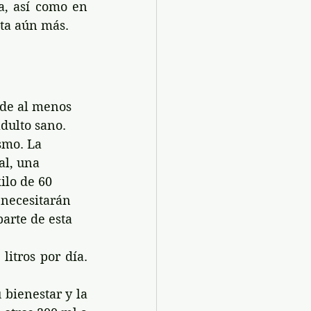
a, así como en 
ta aún más.
de al menos 
adulto sano. 
smo. La 
al, una 
lo de 60 
 necesitarán 
arte de esta 
itros por día. 
bienestar y la 