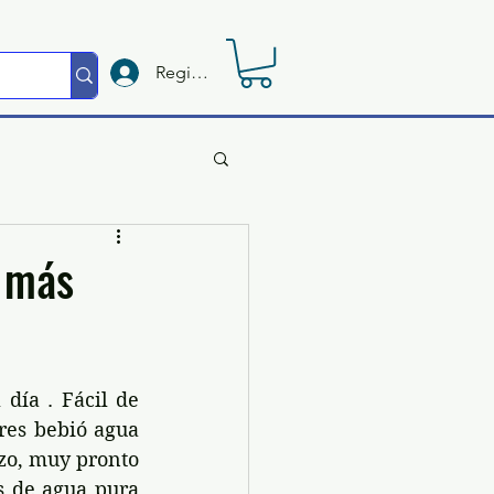
Registrate
r más
día . Fácil de 
res bebió agua 
zo, muy pronto 
s de agua pura 