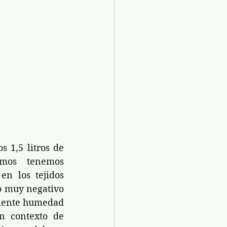
 1,5 litros de 
mos tenemos 
 los tejidos 
o muy negativo 
ciente humedad 
funciona más rápido y de manera más eficiente. A su vez, en un contexto de 