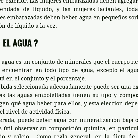
re exterior. Las mujeres embarazadas deben agregar 
endada de líquido, y las mujeres lactantes, toda
res embarazadas deben beber agua en pequeños sorb
n de líquido a la vez
.
 EL AGUA ?
 agua es un conjunto de minerales que el cuerpo nece
e encuentran en todo tipo de agua, excepto el agua
tá en el conjunto y el porcentaje.
bebida seleccionada adecuadamente puede ser una ex
as las aguas embotelladas tienen su tipo y compos
gen qué agua beber para ellos, y esta elección depe
el nivel de actividad física.
erada, puede beber agua con mineralización baja 
s útil observar su composición química, en particul
io y calcio . Como regla general, en la dieta de 