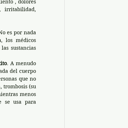
ento , dolores 
rritabilidad, 
No es por nada 
, los médicos 
as sustancias 
ito
. A menudo 
ada del cuerpo 
personas que no 
 trombosis (su 
mientras menos 
 se usa para 