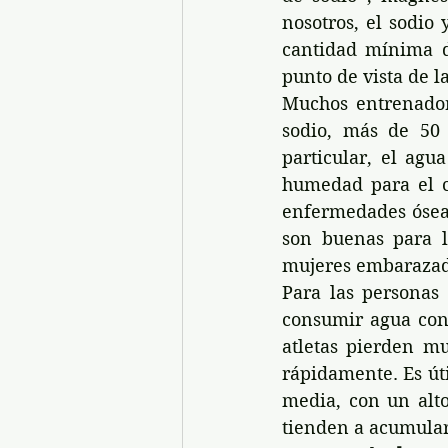
nosotros, el sodio
cantidad mínima d
punto de vista de l
Muchos entrenador
sodio, más de 50 
particular, el agu
humedad para el c
enfermedades óseas.
son buenas para l
mujeres embarazada
Para las personas
consumir agua con 
atletas pierden mu
rápidamente. Es út
media, con un alto
tienden a acumulars