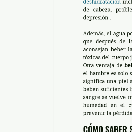
deshidratación
 inc
de cabeza, proble
depresión .
Además, el agua po
que después de la 
aconsejan beber la
tóxicas del cuerpo 
Otra ventaja de 
be
el hambre es solo s
significa una piel 
beben suficientes l
sangre se vuelve m
humedad en el cu
prevenir la pérdida
CÓMO SABER S