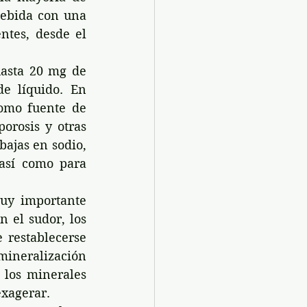
bebida con una 
tes, desde el 
asta 20 mg de 
 líquido. En 
omo fuente de 
rosis y otras 
ajas en sodio, 
así como para 
uy importante 
el sudor, los 
 restablecerse 
mineralización 
los minerales 
exagerar.