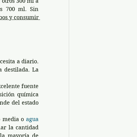
otros 300 ml a 
s 700 ml. Sin 
os y consumir 
sita a diario. 
 destilada. La 
celente fuente 
ición química 
nde del estado 
o media o 
agua 
ar la cantidad 
la mayoría de 